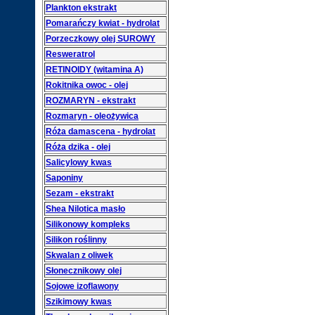
Plankton ekstrakt
Pomarańczy kwiat - hydrolat
Porzeczkowy olej SUROWY
Resweratrol
RETINOIDY (witamina A)
Rokitnika owoc - olej
ROZMARYN - ekstrakt
Rozmaryn - oleożywica
Róża damascena - hydrolat
Róża dzika - olej
Salicylowy kwas
Saponiny
Sezam - ekstrakt
Shea Nilotica masło
Silikonowy kompleks
Silikon roślinny
Skwalan z oliwek
Słonecznikowy olej
Sojowe izoflawony
Szikimowy kwas