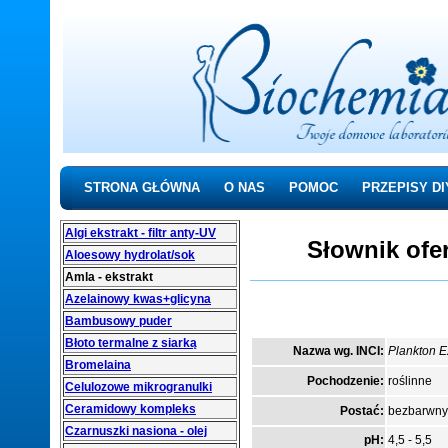
STRONA GŁÓWNA
O NAS
POMOC
PRZEPISY DI
Algi ekstrakt - filtr anty-UV
Słownik of
Aloesowy hydrolat/sok
Amla - ekstrakt
Azelainowy kwas+glicyna
Bambusowy puder
Błoto termalne z siarką
Nazwa wg. INCI:
Plankton E
Bromelaina
Pochodzenie:
roślinne
Celulozowe mikrogranulki
Ceramidowy kompleks
Postać:
bezbarwny 
Czarnuszki nasiona - olej
pH:
4,5 - 5,5