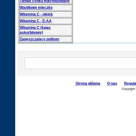
Tlenek cynku mikronizowany
Waniliowe mleczko
Witamina C - olejek
Witamina C - E-AA
Witamina C (kwas
askorbinowy)
Zagęszczający polimer
Strona główna
O nas
Regul
Copyright