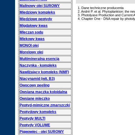
Malinowy olej SUROWY
1. Dane techniczne producenta
2. André P. et al. Phytoplankton: the ne
Miedziowy kompleks
3. Photolyase Production and Current A
Miedziowe peptydy
4. Chapter One - DNA repair by photoly
Migdałowy kwas
Mleczan sodu
Mlekowy kwas
MONOI olej
Morelowy olej
Multimineralna esencja
Naczynka - kompleks
Nawilżający kompleks (NMF)
Niacynamid (wit. B3)
Owocowy peeling
Owsiana mączka koloidalna
Owsiane mleczko
Peptyd-mimiczne zmarszczki
Peptydowy kompleks
Peptydy MULTI
Peptydy VOLUME
Pigwowiec - olej SUROWY