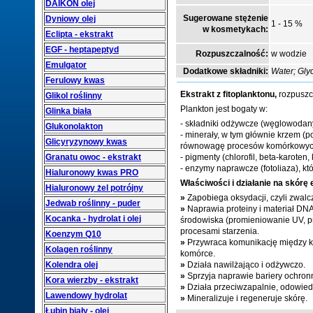
DAIKON olej
Sugerowane stężenie
Dyniowy olej
1 - 15 %
w kosmetykach:
Eclipta - ekstrakt
EGF - heptapeptyd
Rozpuszczalność:
w wodzie
Emulgator
Dodatkowe składniki:
Water
; Gl
Ferulowy kwas
Ekstrakt z fitoplanktonu,
rozpuszcz
Glikol roślinny
Plankton jest bogaty w:
Glinka biała
- składniki odżywcze (węglowodany, 
Glukonolakton
- minerały, w tym głównie krzem (po
Glicyryzynowy kwas
równowagę procesów komórkowyc
Granatu owoc - ekstrakt
- pigmenty (chlorofil, beta-karoten
- enzymy naprawcze (fotoliaza), 
Hialuronowy kwas PRO
Właściwości i działanie na skórę 
Hialuronowy żel potrójny
»
Zapobiega oksydacji, czyli zwalc
Jedwab roślinny - puder
»
Naprawia proteiny i materiał D
Kocanka - hydrolat i olej
środowiska (promieniowanie UV, pr
procesami starzenia.
Koenzym Q10
»
Przywraca komunikację między k
Kolagen roślinny
komórce.
Kolendra olej
»
Działa nawilżająco i odżywczo.
»
Sprzyja naprawie bariery ochronn
Kora wierzby - ekstrakt
»
Działa przeciwzapalnie, odowiedn
Lawendowy hydrolat
»
Mineralizuje i regeneruje skórę.
Łubin biały - olej