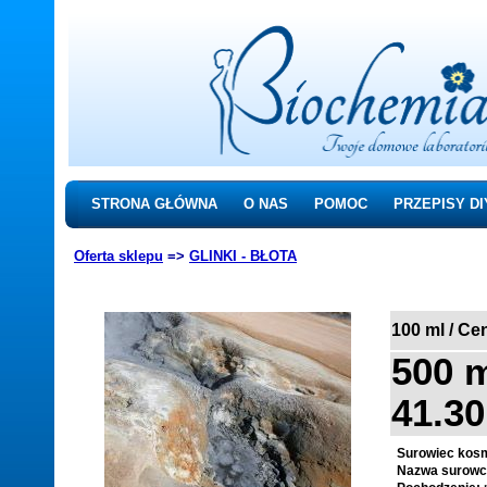
STRONA GŁÓWNA
O NAS
POMOC
PRZEPISY DI
Oferta sklepu
=>
GLINKI - BŁOTA
100 ml / Cen
500 m
41.30
Surowiec kos
Nazwa surowca