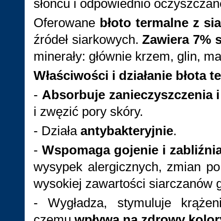
słońcu i odpowiednio oczyszczan
Oferowane
błoto termalne z si
źródeł siarkowych.
Zawiera 7% s
minerały: głównie krzem, glin, m
Właściwości i działanie błota t
-
Absorbuje zanieczyszczenia i
i zwęzić pory skóry.
- Działa
antybakteryjnie
.
-
Wspomaga gojenie i zabliźni
wysypek alergicznych, zmian po
wysokiej zawartości siarczanów gl
- Wygładza, stymuluje krążen
czemu
wpływa na zdrowy kolory