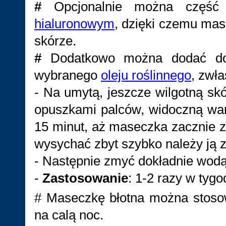
#
Opcjonalnie można część 
hialuronowym
, dzięki czemu mas
skórze.
#
Dodatkowo można dodać do
wybranego
oleju roślinnego
, zwł
- Na umytą, jeszcze wilgotną skó
opuszkami palców, widoczną war
15 minut, aż maseczka zacznie z
wysychać zbyt szybko należy ją 
- Następnie zmyć dokładnie wodą
-
Zastosowanie
: 1-2 razy w tygo
# Maseczkę błotna można stoso
na calą noc.