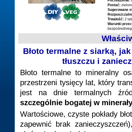
Pochodzenie:
Postać:
zielon
Sugerowane s
Rozpuszczaln
Trwałość:
2 la
Warunki prze
bezpośredniego
Właści
Błoto termalne z siarką, j
tłuszczu i zaniec
Błoto termalne to mineralny o
przestrzeni tysięcy lat, który t
jest na dnie termalnych źró
szczególnie bogatej w minerały
Wartościowe, czyste pokłady bło
zapewnić brak zanieczyszczeń)