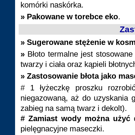
komórki naskórka.
»
Pakowane
w torebce eko
.
Zas
»
Sugerowane stężenie w kosm
»
Błoto termalne jest stosowan
twarzy i ciała oraz kąpieli błotnyc
»
Zastosowanie błota jako mase
# 1 łyżeczkę proszku rozrobi
niegazowaną, aż do uzyskania gę
zabieg na samą twarz i dekolt).
# Zamiast wody można użyć
pielęgnacyjne maseczki.