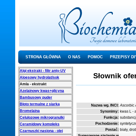
STRONA GŁÓWNA
O NAS
POMOC
PRZEPISY DI
Algi ekstrakt - filtr anty-UV
Słownik of
Aloesowy hydrolat/sok
Amla - ekstrakt
Azelainowy kwas+glicyna
Bambusowy puder
Błoto termalne z siarką
Nazwa wg. INCI:
Ascorbic 
Bromelaina
Synonimy:
kwas L - 
Celulozowe mikrogranulki
Funkcja:
substancj
Pochodzenie:
syntetycz
Ceramidowy kompleks
Postać:
biały, dr
Czarnuszki nasiona - olej
Sugerowane stężenie w