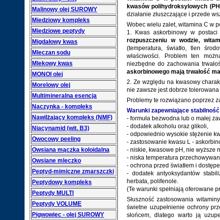
kwasów polihydroksylowych (PH
Malinowy olej SUROWY
działanie złuszczające i przede ws
Miedziowy kompleks
Wobec wielu zalet, witamina C w
Miedziowe peptydy
1. Kwas askorbinowy w postaci 
rozpuszczeniu w wodzie, wita
Migdałowy kwas
(temperatura, światło, tlen śr
Mleczan sodu
właściwości. Problem ten można
Mlekowy kwas
niezbędne do zachowania trwałośc
askorbinowego mają trwałość ma
MONOI olej
2. Ze względu na kwasowy charak
Morelowy olej
nie zawsze jest dobrze tolerowana
Multimineralna esencja
Problemy te rozwiązano poprzez z
Naczynka - kompleks
Warunki zapewniające stabilnoś
Nawilżający kompleks (NMF)
- formuła bezwodna lub o małej za
- dodatek alkoholu oraz glikoli,
Niacynamid (wit. B3)
- odpowiednio wysokie stężenie k
Owocowy peeling
- zastosowanie kwasu L - askorbi
Owsiana mączka koloidalna
- niskie, kwasowe pH, nie wyższe n
- niska temperatura przechowywan
Owsiane mleczko
- ochrona przed światłem i dostępe
Peptyd-mimiczne zmarszczki
- dodatek antyoksydantów stabili
herbata, polifenole.
Peptydowy kompleks
(Te warunki spełniają oferowane 
Peptydy MULTI
Słuszność zastosowania witaminy
Peptydy VOLUME
świetne uzupełnienie ochrony prz
Pigwowiec - olej SUROWY
słońcem, dlatego warto ją uzup