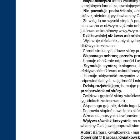
-
Najstabilniejsza
forma witaminy 
specjalnych formuł zapewniających 
-
Nie powoduje podrażnienia
, an
skórze, nietolerujących witaminy 
- Ze wzlędu na wysoki stopień pen
stosowana w niższym stężeniu ani
jak kwas askorbinowy w wyższym s
-
Działa wolniej niż kwas askorbi
- Wykazuje działanie antyoksydac
dłuższy okres czasu.
- Chroni struktury lipidowe skóry 
-
Wspomaga ochronę przeciw pro
- Hamuje obniżenie odporności i
-
Stymuluje syntezę kolagenu
, 
efektywność niż kwas askorbinowy
- Hamuje aktywność enzymów z kl
odpowiedzialnych za jędrność i mł
-
Działą rozjaśniająco
, hamując p
przebarwieniami skóry.
- Zwiększa gęstość skóry właściwe
tygodniach zastosowania).
- Wspomaga gojenie, działa łagodz
- Poprawia stopień nawilżenia skó
- Wzmacnia naczynka krwionośne.
-
Wpływa również korzystnie na s
witaminy C olejowej, poprawił stan
Autor:
Barbara Kwiatkowska - mgr 
Copyright © Barbara Kwiatkowsk