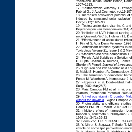
Yoshikazu Uchida
, Martin Behne, Dani
1307–1313;
17. 'Zastosowanie witaminy C zewnęt
Fabrizi G.; J.Appl.Cosmetol. vol.19,10
18. 'Increased antioxidant potential of
induced by simulated solar radiat
Dec;78(12):1185-93
19. 'Topical antioxidant vitamins C an
Beijersbergen van Henegouwen GM; Ra
20. 'Inhibition of UVR-induced tanning 
mice' Quevedo WC Jr, Holstein TJ, Dy
21. 'Effectiveness of antioxidants (vi
H, Pinnell S; Acta Derm Venereol 1996 
22. 'Antioxidant defense systems in s
Toxicology Volume 21, Issue 1 & 2 Ma
23. 'Stabilized ascorbic composition' 
24. 'Ferulic Acid Stabilizes a Solution
D Gupta, Joshua A Tournas, James A 
Sheldon R Pinnell;
Journal of Investiga
25. 'High iron and low ascorbic acid c
S, Makki S, Humbert P.; Dermatology. 2
26. 'The formation of competent barr
Ponec M, Weerheim A, Kempenaar J, Mu
27. Fitzpatrick et al. Double-blind, h
Surg.
2002 Mar;28(3)
28. Maia Campos PM et al. In vitro ant
vitamins,
Photochem Photobiol.
2006 M
29.
Anhydrous vitamin C combo. Makin
without the downsid
- wgląd Listopad 2
30. Photostability and efficacy studie
Campos PM.
Int J Pharm
. 2007 Oct 1;
31. Inhibitory effect of magnesium L
Kondoh S, Yonemoto K, Nishiyama S, T
1996 Jan;34(1):29-33
32. Beom-Zoo, Lee, “ENB-VCE: 3-O-eth
33. Y. Nihro, S. Sogawa, T. Sudo, T. Mi
effects on some lipid peroxidation mode
34. K. Maeda, Inoue, Y., Nishikawa, H.,