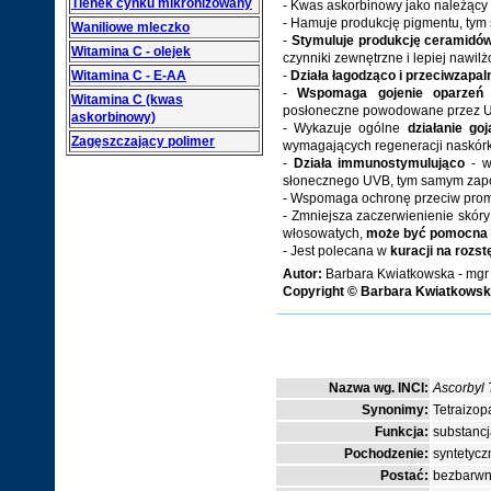
Tlenek cynku mikronizowany
- Kwas askorbinowy jako należący
- Hamuje produkcję pigmentu, tym
Waniliowe mleczko
-
Stymuluje produkcję ceramidó
Witamina C - olejek
czynniki zewnętrzne i lepiej nawilż
Witamina C - E-AA
-
Działa łagodząco i przeciwzapaln
-
Wspomaga gojenie oparzeń 
Witamina C (kwas
posłoneczne powodowane przez 
askorbinowy)
- Wykazuje ogólne
działanie go
Zagęszczający polimer
wymagających regeneracji naskór
-
Działa immunostymulująco
- w
słonecznego UVB, tym samym zap
- Wspomaga ochronę przeciw pro
- Zmniejsza zaczerwienienie skór
włosowatych,
może być pomocna p
- Jest polecana w
kuracji na rozst
Autor:
Barbara Kwiatkowska - mgr 
Copyright © Barbara Kwiatkowsk
Nazwa wg. INCI:
Ascorbyl 
Synonimy:
Tetraizop
Funkcja:
substancj
Pochodzenie:
syntetycz
Postać:
bezbarwny