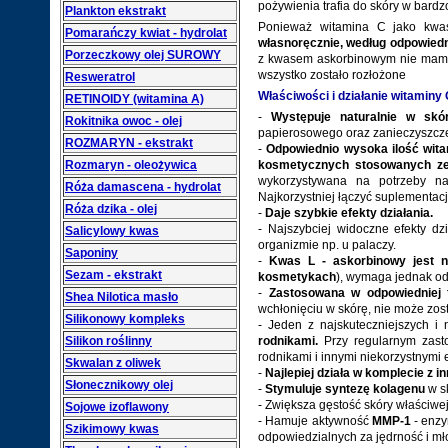
pożywienia trafia do skóry w bardz
Plankton ekstrakt
Ponieważ witamina C jako kwas 
Pomarańczy kwiat - hydrolat
własnoręcznie, według odpowiedn
Porzeczkowy olej SUROWY
z kwasem askorbinowym nie mamy p
wszystko zostało rozłożone
Resweratrol
Właściwości i działanie witaminy 
RETINOIDY (witamina A)
-
Występuje naturalnie w skó
Rokitnika owoc - olej
papierosowego oraz zanieczyszcze
ROZMARYN - ekstrakt
-
Odpowiednio wysoka ilość wit
Rozmaryn - oleożywica
kosmetycznych stosowanych ze
wykorzystywana na potrzeby na
Róża damascena - hydrolat
Najkorzystniej łączyć suplementa
Róża dzika - olej
-
Daje szybkie efekty działania.
- Najszybciej widoczne efekty d
Salicylowy kwas
organizmie np. u palaczy.
Saponiny
-
Kwas L - askorbinowy jest n
Sezam - ekstrakt
kosmetykach
), wymaga jednak od
-
Zastosowana w odpowiedniej 
Shea Nilotica masło
wchłonięciu w skórę, nie może zost
Silikonowy kompleks
- Jeden z najskuteczniejszych i
Silikon roślinny
rodnikami.
Przy regularnym zasto
rodnikami i innymi niekorzystnymi
Skwalan z oliwek
-
Najlepiej działa w komplecie z 
Słonecznikowy olej
-
Stymuluje syntezę kolagenu
w s
- Zwiększa gęstość skóry właściwe
Sojowe izoflawony
- Hamuje aktywność
MMP-1
- enzy
Szikimowy kwas
odpowiedzialnych za jędrność i mł