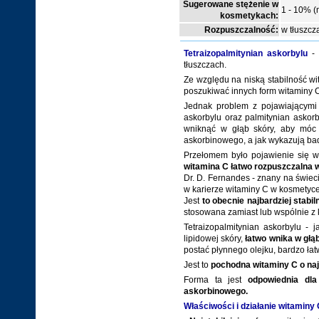
Sugerowane stężenie w
1 - 10%
(
kosmetykach:
Rozpuszczalność:
w tłuszcz
Tetraizopalmitynian askorbylu
-
tłuszczach.
Ze względu na niską stabilność w
poszukiwać innych form witaminy C,
Jednak problem z pojawiającym
askorbylu oraz palmitynian askorb
wniknąć w głąb skóry, aby móc 
askorbinowego, a jak wykazują bad
Przełomem było pojawienie się w
witamina C łatwo rozpuszczalna w
Dr. D. Fernandes - znany na świec
w karierze witaminy C w kosmetyce
Jest
to obecnie najbardziej stab
stosowana zamiast lub wspólnie 
Tetraizopalmitynian askorbylu -
lipidowej skóry,
łatwo wnika w głą
postać płynnego olejku, bardzo ł
Jest to
pochodna witaminy C o naj
Forma ta jest
odpowiednia dla
askorbinowego.
Właściwości i działanie witaminy 