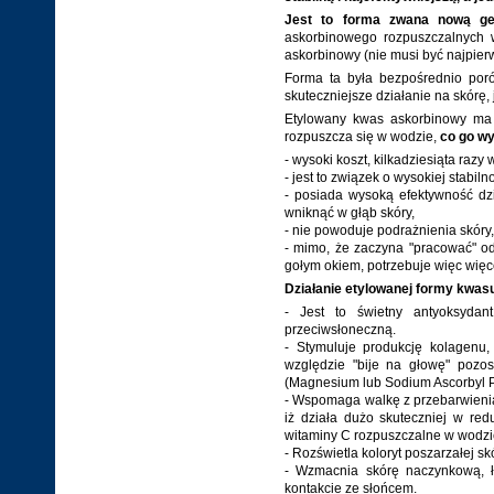
Jest to forma zwana nową ge
askorbinowego rozpuszczalnych 
askorbinowy (nie musi być najpie
Forma ta była bezpośrednio po
skuteczniejsze działanie na skórę, 
Etylowany kwas askorbinowy ma 
rozpuszcza się w wodzie,
co go wy
- wysoki koszt, kilkadziesiąta raz
- jest to związek o wysokiej stabi
- posiada wysoką efektywność dz
wniknąć w głąb skóry,
- nie powoduje podrażnienia skóry,
- mimo, że zaczyna "pracować" od
gołym okiem, potrzebuje więc więc
Działanie etylowanej formy kwas
- Jest to świetny antyoksydan
przeciwsłoneczną.
- Stymuluje produkcję kolagenu, 
względzie "bije na głowę" pozo
(Magnesium lub Sodium Ascorbyl P
- Wspomaga walkę z przebarwienia
iż działa dużo skuteczniej w re
witaminy C rozpuszczalne w wodzi
- Rozświetla koloryt poszarzałej sk
- Wzmacnia skórę naczynkową, ł
kontakcie ze słońcem.