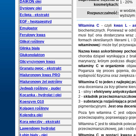
DAIKON olej
1 - 20%
kosmetykach:
Dyniowy olej
w wodzie,
Rozpuszczalność:
Eclipta - ekstrakt
wyższym n
EGF - heptapeptyd
Witamina C
- czyli
kwas L - a
Emulgator
biochemicznych. Ponieważ w odróżn
Ferulowy kwas
musi być ona dostarczana wraz 
formach określanych literami L i D
Glikol roślinny
witaminowej
i może być przyswaja
Glinka biała
Nazwa kwas askorbinowy pochodz
Glukonolakton
choroba dziąseł wynikająca z br
marynarzy, krórym podczas długi
Glicyryzynowy kwas
witaminy C w organizmie
objawi
Granatu owoc - ekstrakt
Pogarsza się proces gojenia, do
Hialuronowy kwas PRO
wydajność fizyczna oraz zwiększa s
Hialuronowy żel potrójny
Witamina C to
jeden z najlepiej
ona doceniana za trzy główne kieru
Jedwab roślinny - puder
1 - silny i
efektywny antyoksydan
Kocanka - hydrolat i olej
2 -
składnik przeciwzmarszczkow
3 -
substancja rozjaśniająca prze
Koenzym Q10
pigmentacyjnymi.
Jest ona docenia
Kolagen roślinny
Poza tym witamina C jest odpowi
Kolendra olej
przeciwzapalny, poprawiający gojen
Kora wierzby - ekstrakt
Witamina C jest to składnik pole
Lawendowy hydrolat
przeciwzmarszczkowej, jak i osób o
Łubin biały - olej
Witamina C w postaci kwasu ask