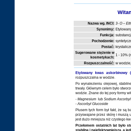
Wita
Nazwa wg. INCI:
3- O – Et
Synonimy:
Etylowany
Funkcja:
substancj
Pochodzenie:
syntetycz
Postać:
krystalicz
Sugerowane stężenie w
1 - 10%
(
kosmetykach:
Rozpuszczalność:
w wodzie, 
Etylowany kwas askorbinowy 
rozpuszczalna w wodzie.
Po wynalezieniu olejowej, stabiln
trwały. Głównym celem było stworz
wodzie. Znane do tej pory formy w
-
Magnesium
lub
Sodium Ascorbyl
-
Ascorbyl Glucoside
Plusem tych form był fakt, że są 
przyswajane przez skórę i muszą 
jest dużo mniejsza niż czystego k
Przełomem ostatnich lat było s
stabilną i najefektywniejszą, a 