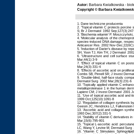
Autor:
Barbara Kwiatkowska - bio
Copyright © Barbara Kwiatkowsk
1. Dane techniczne producenta
2. 'Topical vitamin C protects porcine
S; Br J Dermatol 1992 Sep;127(3):247
3. 'Biochemia witamin' P. Moszczyńs
4. 'Molecular analysis of the chemopro
species-induced DNA damage, respecti
Anticancer Res 2002 Nov-Dec;22(6C)
5. 'Induction of Darier's disease by rep
SH, Yoon TJ, Kim TH; J Dermatol 2002
6. 'Ultrastructure and cell surface st
Mar;44(1):3-9
7. 'Effect of topical vitamin C on po
Mar;24(3):331-4
8. 'Effects of ascorbic acid on prolifer
Combs SB, Pinnell SR; J Invest Derma
9. 'Double-blind, half-face study comp
Dermatol Surg 2002 Mar;28(3):231-6
10. 'Topically applied vitamin C enhanc
metalloproteinase 1 in the human derm
Lapiere CM; J Invest Dermatol 2001 J
11. 'Use of topical ascorbic acid and
1999 Oct;125(10):1091-8
12. 'Regulation of collagen synthesis by
Geesin JC, Hendricks LJ, Falkenstein
13. 'Ascorbic acid and collagen synthe
1993 Dec;307(2):331-5
14. 'Stability of vitamin C derivatives
Mar;15(6):795-801
15. 'Topical L-ascorbic acid: percuta
LC, Wang Y, Levine M; Dermatol Surg
16. 'Vitamin C Stimulates Sphingolip