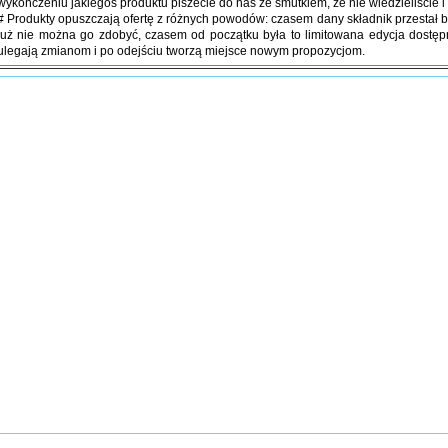
wykończeniu jakiegoś produktu piszecie do nas ze smutkiem, że nie wiedzieliście i 
# Produkty opuszczają ofertę z różnych powodów: czasem dany składnik przestał 
już nie można go zdobyć, czasem od początku była to limitowana edycja dostępn
ulegają zmianom i po odejściu tworzą miejsce nowym propozycjom.