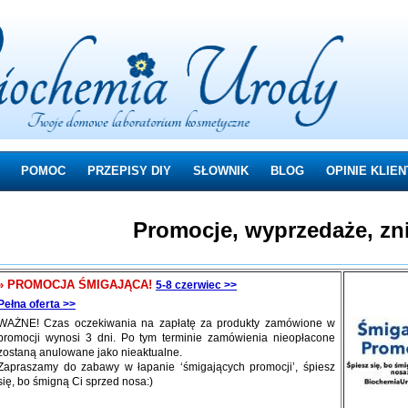
POMOC
PRZEPISY DIY
SŁOWNIK
BLOG
OPINIE KLIE
Promocje, wyprzedaże, zni
»
PROMOCJA ŚMIGAJĄCA!
5-8 czerwiec >>
Pełna oferta >>
WAŻNE! Czas oczekiwania na zapłatę za produkty zamówione w
promocji wynosi 3 dni. Po tym terminie zamówienia nieopłacone
zostaną anulowane jako nieaktualne.
Zapraszamy do zabawy w łapanie ‘śmigających promocji’, śpiesz
się, bo śmigną Ci sprzed nosa:)