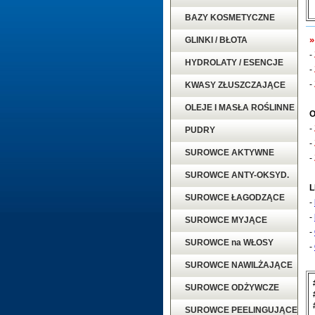
BAZY KOSMETYCZNE
»
GLINKI / BŁOTA
-
HYDROLATY / ESENCJE
-
-
KWASY ZŁUSZCZAJĄCE
OLEJE I MASŁA ROŚLINNE
O
-
PUDRY
-
SUROWCE AKTYWNE
-
SUROWCE ANTY-OKSYD.
L
SUROWCE ŁAGODZĄCE
-
-
SUROWCE MYJĄCE
-
SUROWCE na WŁOSY
-
SUROWCE NAWILŻAJĄCE
SUROWCE ODŻYWCZE
SUROWCE PEELINGUJĄCE