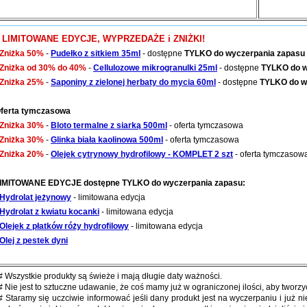
LIMITOWANE EDYCJE, WYPRZEDAŻE i ZNIŻKI!
Zniżka 50%
-
Pudełko z sitkiem 35ml
-
dostępne
TYLKO do wyczerpania zapasu
Zniżka od 30% do 40%
-
Cellulozowe mikrogranulki 25ml
- dostępne
TYLKO do w
Zniżka 25%
-
Saponiny z zielonej herbaty do mycia 60ml
- dostępne
TYLKO do w
ferta tymczasowa
Zniżka 30%
-
Bloto termalne z siarką 500ml
- oferta tymczasowa
Zniżka 30%
-
Glinka biała kaolinowa 500ml
- oferta tymczasowa
Zniżka 20%
-
Olejek cytrynowy hydrofilowy - KOMPLET 2 szt
- oferta tymczasow
IMITOWANE EDYCJE dostępne TYLKO do wyczerpania zapasu:
Hydrolat jeżynowy
- limitowana edycja
Hydrolat z kwiatu kocanki
- limitowana edycja
Olejek z płatków róży hydrofilowy
- limitowana edycja
Olej z pestek dyni
# Wszystkie produkty są świeże i mają długie daty ważności.
# Nie jest to sztuczne udawanie, że coś mamy już w ograniczonej ilości, aby tworz
# Staramy się uczciwie informować jeśli dany produkt jest na wyczerpaniu i już ni