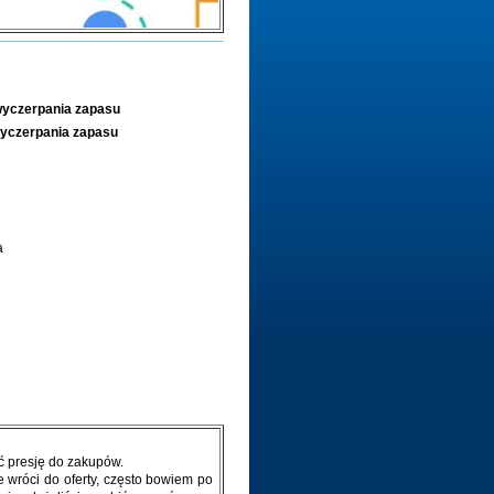
yczerpania zapasu
yczerpania zapasu
a
yć presję do zakupów.
e wróci do oferty, często bowiem po