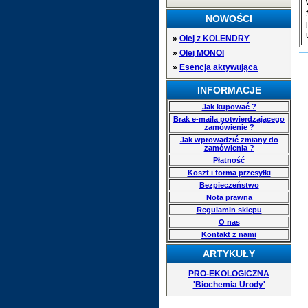
NOWOŚCI
»
Olej z KOLENDRY
»
Olej MONOI
»
Esencja aktywująca
INFORMACJE
Jak kupować ?
Brak e-maila potwierdzającego
zamówienie ?
Jak wprowadzić zmiany do
zamówienia ?
Płatność
Koszt i forma przesyłki
Bezpieczeństwo
Nota prawna
Regulamin sklepu
O nas
Kontakt z nami
ARTYKUŁY
PRO-EKOLOGICZNA
'Biochemia Urody'