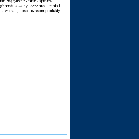
nie zdążyliście zrobić zapasów.
być produkowany przez producenta i
a w małej ilości, czasem produkty