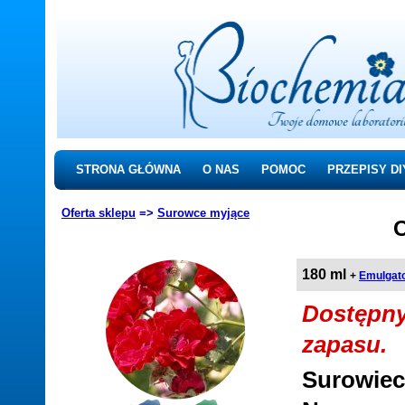
STRONA GŁÓWNA
O NAS
POMOC
PRZEPISY DI
Oferta sklepu
=>
Surowce myjące
O
180 ml
+
Emulgat
Dostępny
zapasu.
Surowiec