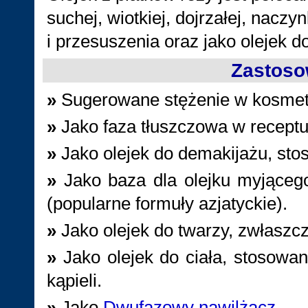
suchej, wiotkiej, dojrzałej, naczy
i przesuszenia oraz jako olejek d
Zastoso
»
Sugerowane stężenie w kosme
»
Jako faza tłuszczowa w recept
»
Jako olejek do demakijażu, s
»
Jako baza dla olejku myjącego
(popularne formuły azjatyckie).
»
Jako olejek do twarzy, zwłaszc
»
Jako olejek do ciała, stosowan
kąpieli.
»
Jako
Dwufazowy nawilżacz