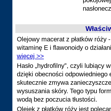
pokojowej
nasłonecz
Właści
Olejowy macerat z płatków róży 
witaminę E i flawonoidy o działa
więcej >>
Hasło „hydrofilny”, czyli lubiący
dzięki obecności odpowiedniego e
skutecznie zmywa zanieczyszczen
wysuszania skóry. Tego typu form
wodą bez poczucia tłustości.
Olejek z płatków róży jest poleca