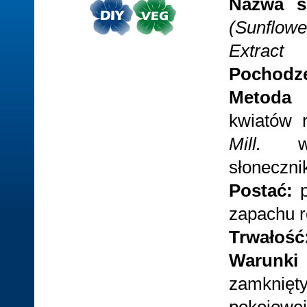
Nazwa s
(Sunflow
Extract
Pochodz
Metoda
kwiatów r
Mill.
w b
słoneczn
Postać:
zapachu 
Trwałość
Warunki
zamknię