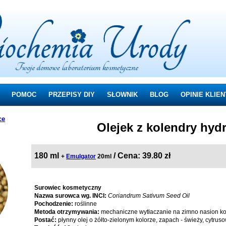
POMOC
PRZEPISY DIY
SŁOWNIK
BLOG
OPINIE KLIE
ce
Olejek z kolendry hyd
180 ml
/ Cena: 39.80 zł
+
Emulgator
20ml
Surowiec kosmetyczny
Nazwa surowca wg. INCI:
Coriandrum Sativum Seed Oil
Pochodzenie:
roślinne
Metoda otrzymywania:
mechaniczne wytłaczanie na zimno nasion ko
Postać:
płynny olej o żółto-zielonym kolorze, zapach - świeży, cytrus