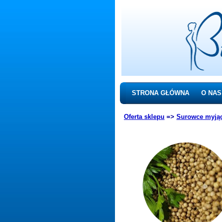
STRONA GŁÓWNA
O NAS
Oferta sklepu
=>
Surowce myją