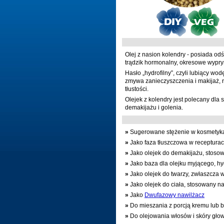
Olej z nasion kolendry - posiada od
trądzik hormonalny, okresowe wyprys
Hasło „hydrofilny”, czyli lubiący w
zmywa zanieczyszczenia i makijaż, 
tłustości.
Olejek z kolendry jest polecany dla
demakijażu i golenia.
»
Sugerowane stężenie w kosmetyk
»
Jako faza tłuszczowa w receptura
»
Jako olejek do demakijażu, stos
»
Jako baza dla olejku myjącego, hy
»
Jako olejek do twarzy, zwłaszcza 
»
Jako olejek do ciała, stosowany na
»
Jako
Dwufazowy nawilżacz
»
Do mieszania z porcją kremu lub 
»
Do olejowania włosów i skóry gło