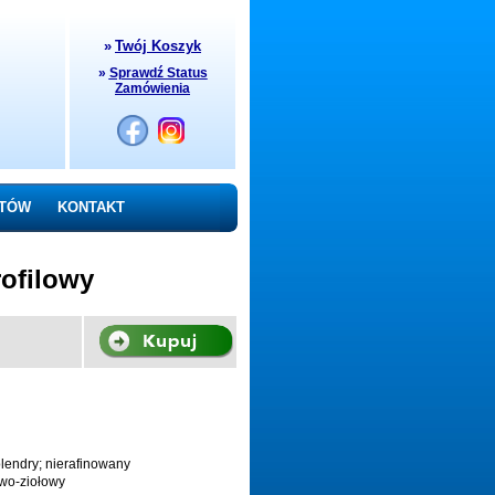
»
Twój Koszyk
»
Sprawdź Status
Zamówienia
NTÓW
KONTAKT
rofilowy
lendry; nierafinowany
owo-ziołowy