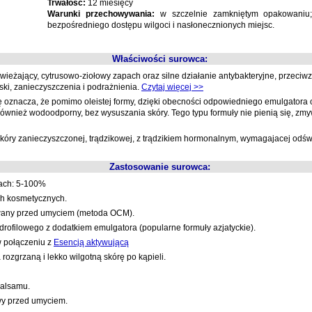
Trwałość:
12 miesięcy
Warunki przechowywania:
w szczelnie zamkniętym opakowaniu;
bezpośredniego dostępu wilgoci i nasłonecznionych miejsc.
Właściwości surowca:
świeżający, cytrusowo-ziołowy zapach oraz silne działanie antybakteryjne, przeciwz
ki, zanieczyszczenia i podrażnienia.
Czytaj więcej >>
odę oznacza, że pomimo oleistej formy, dzięki obecności odpowiedniego emulgatora o
również wodoodporny, bez wysuszania skóry. Tego typu formuły nie pienią się, zm
 skóry zanieczyszczonej, trądzikowej, z trądzikiem hormonalnym, wymagajacej odświ
Zastosowanie surowca:
ach: 5-100%
ch kosmetycznych.
owany przed umyciem (metoda OCM).
drofilowego z dodatkiem emulgatora (popularne formuły azjatyckie).
w połączeniu z
Esencją aktywującą
 rozgrzaną i lekko wilgotną skórę po kąpieli.
balsamu.
wy przed umyciem.