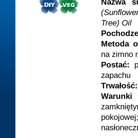
Nazwa s
(Sunflowe
Tree) Oil
Pochodze
Metoda o
na zimno 
Postać:
zapachu
Trwałość:
Warunki
zamknię
pokojowej;
nasłonecz