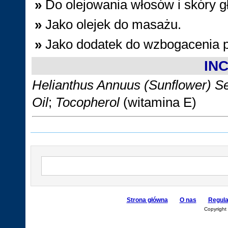
»
Do olejowania włosów i skóry 
»
Jako olejek do masażu.
»
Jako dodatek do wzbogacenia p
INC
Helianthus Annuus (Sunflower) See
Oil
;
Tocopherol
(witamina E)
Strona główna
O nas
Regul
Copyright