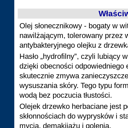
Właści
Olej słonecznikowy - bogaty w wi
nawilżającym, tolerowany przez w
antybakteryjnego olejku z drzew
Hasło „hydrofilny”, czyli lubiący
dzięki obecności odpowiedniego e
skutecznie zmywa zanieczyszczen
wysuszania skóry. Tego typu form
wodą bez poczucia tłustości.
Olejek drzewko herbaciane jest po
skłonnościach do wyprysków i st
mycia, demakijażu i golenia.