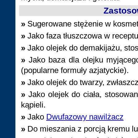
Zastoso
»
Sugerowane stężenie w kosme
»
Jako faza tłuszczowa w recept
»
Jako olejek do demakijażu, s
»
Jako baza dla olejku myjącego
(popularne formuły azjatyckie).
»
Jako olejek do twarzy, zwłaszc
»
Jako olejek do ciała, stosowan
kąpieli.
»
Jako
Dwufazowy nawilżacz
»
Do mieszania z porcją kremu l