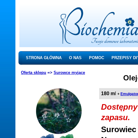
STRONA GŁÓWNA
O NAS
POMOC
PRZEPISY DI
Oferta sklepu
=>
Surowce myjące
Ole
180 m
l
+
Emulgato
Dostępny 
zapasu.
Surowiec