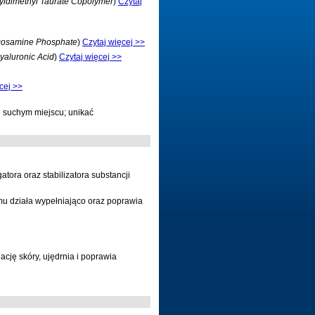
oyldimethyl Taurate Copolymer
)
Czytaj
ucosamine Phosphate
)
Czytaj więcej >>
yaluronic Acid
)
Czytaj więcej >>
cej >>
 suchym miejscu; unikać
tora oraz stabilizatora substancji
mu działa wypełniająco oraz poprawia
lację skóry, ujędrnia i poprawia