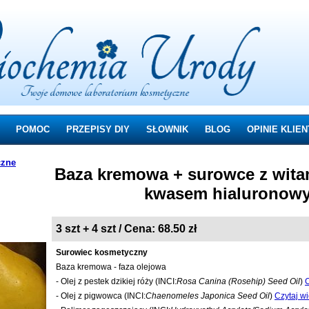
POMOC
PRZEPISY DIY
SŁOWNIK
BLOG
OPINIE KLIE
czne
Baza kremowa + surowce z witami
kwasem hialuronow
3 szt + 4 szt / Cena: 68.50 zł
Surowiec kosmetyczny
Baza kremowa - faza olejowa
- Olej z pestek dzikiej róży (INCI:
Rosa Canina (Rosehip) Seed Oil
)
C
- Olej z pigwowca (INCI:
Chaenomeles Japonica Seed Oil
)
Czytaj w