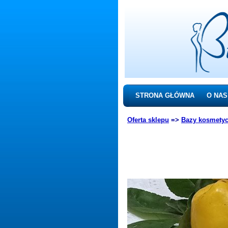
STRONA GŁÓWNA
O NAS
Oferta sklepu
=>
Bazy kosmety