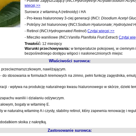
- Polimer zagęszczający (INCI:
Hydroxyethyl Acrylate/Sodium Acryl
więcej >>
Surowce z witaminą A (retinoidy) i HA
- Pro-kwas hialuronowy 3-ciej generacji (INCI:
Disodium Acetyl Gl
- Potrójny żel hialuronowy (INCI:
Sodium Hyaluronate; Hydrolyzed H
- Retinol (INCI:
Hydrogenated Retinol
)
Czytaj więcej >>
- Mleczko waniliowe (INCI:
Vanilla Planifolia Fruit Extract
)
Czytaj wię
Trwałość:
12 miesięcy
Warunki przechowywania:
w temperaturze pokojowej, w ciemnym i
bezpośredniego dostępu wilgoci i nasłonecznionych miejsc
Właściwości surowca:
, przeciwzmarszczkowym, nawilżającym.
- do stosowania w formułach kremowych na zimno, pełni funkcję zagęstnika, emulga
racji - wpływa na produkcję naturalnego kwasu hialuronowego w skórze, dzieki te
 zapachu wanilii i działaniu odżywczym.
dałowym, bogaty w witaminę E.
aty w naturalną witaminę A i czysty, stabilny retinol, który zapewnia renowację i regu
odatkiem słoika z nakrętką.
Zastosowanie surowca: