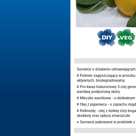
Surowce o działaniu odnawiającym
# Polimer zagęszczający w proszku 
aktywnych, biodegradowalny.
# Pro-kwas hialuronowy 3-ciej gene
warstwę podporową skóry.
# Mleczko waniliowe - o delikatnym
# Olej z pigwowca - o zapachu mig
# Retinoidy - olej z dzikiej róży bog
strukturę oraz spłyca zmarszczki.
»
Surowce pakowane w probówki z d