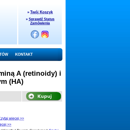
»
Twój Koszyk
»
Sprawdź Status
Zamówienia
NTÓW
KONTAKT
ną A (retinoidy) i
ym (HA)
zytaj więcej >>
ięcej >>