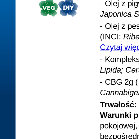
- Olej z p
Japonica S
- Olej z p
(INCI:
Ribe
Czytaj wię
- Komplek
Lipida; Ce
- CBG 2g (
Cannabige
Trwałość:
Warunki p
pokojowej,
bezpośredn