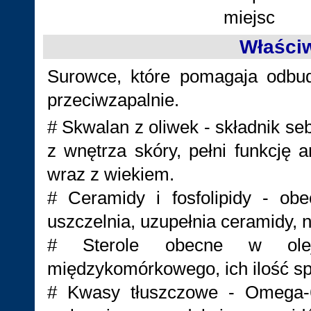
miejsc
Właści
Surowce, które pomagaja odbud
przeciwzapalnie.
# Skwalan z oliwek - składnik s
z wnętrza skóry, pełni funkcję 
wraz z wiekiem.
# Ceramidy i fosfolipidy - o
uszczelnia, uzupełnia ceramidy, 
# Sterole obecne w olej
międzykomórkowego, ich ilość s
# Kwasy tłuszczowe - Omega-6