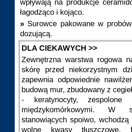
wpływają na produkcje ceramid
łagodząco i kojąco.
»
Surowce pakowane w probówki 
dozującą.
DLA CIEKAWYCH >>
Zewnętrzna warstwa rogowa nas
skórę przed niekorzystnym dz
zapewnia odpowiednie nawilże
budową mur, zbudowany z cegieł,
- keratynocyty, zespolone 
międzykomórkowymi. W sk
stanowiących spoiwo, wchodzą w
wolne kwasy tłuszczowe, fo