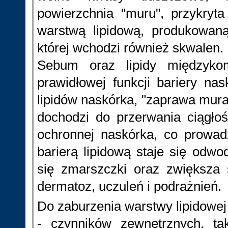
powierzchnia "muru", przykryt
warstwą lipidową, produkowaną
której wchodzi również skwalen.
Sebum oraz lipidy międzyko
prawidłowej funkcji bariery na
lipidów naskórka, "zaprawa mura
dochodzi do przerwania ciągłoś
ochronnej naskórka, co prowad
barierą lipidową staje się odwo
się zmarszczki oraz zwiększa 
dermatoz, uczuleń i podrażnień.
Do zaburzenia warstwy lipidowe
- czynników zewnętrznych, ta